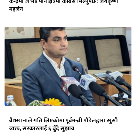
केन्द्रमा जे भए पनि क्षेत्रमा कांग्रेस मिल्नुपर्छ : जयकृष्ण
महर्जन
वैद्यखानाले गति लिएकोमा पूर्वमन्त्री पौडेलद्वारा खुसी
व्यक्त, सरकारलाई ६ बुँदे सुझाव