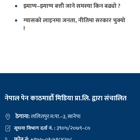
झ्याप्प–झ्याप्प बत्ती जाने समस्या किन बढ्यो ?
ग्यासको लाइनमा जनता, नीतिमा सरकार चुक्यो
!
नेपाल पेन काठमाडौँ मिडिया प्रा.लि. द्वारा संचालित
ठेगाना:
ललितपुर.म.पा.–३, सानेपा
३९०५/२०७९–८०
सूचना विभाग दर्ता नं. :
फोन नं:
+९७७-०१-५१८४२०८