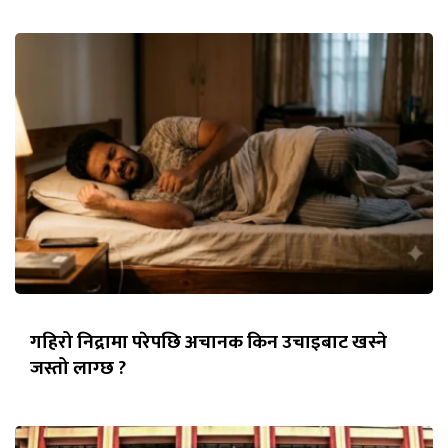
गहिरो निद्रामा परेपछि अचानक किन उचाइबाट खस्ने
जस्तो लाग्छ ?