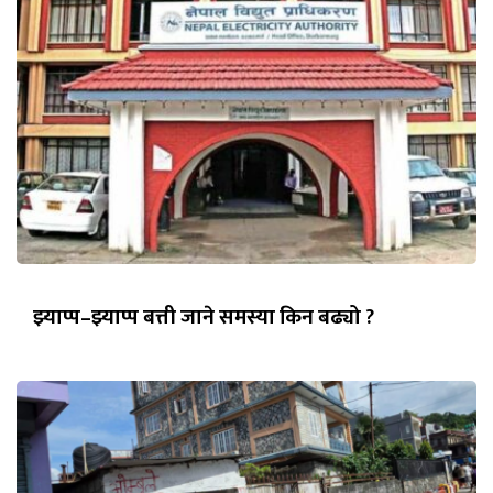
झ्याप्प–झ्याप्प बत्ती जाने समस्या किन बढ्यो ?