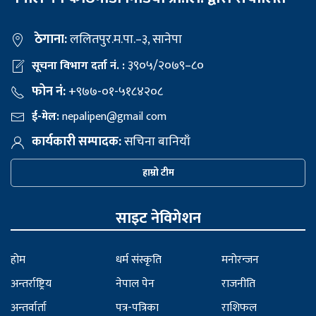
ठेगाना:
ललितपुर.म.पा.–३, सानेपा
३९०५/२०७९–८०
सूचना विभाग दर्ता नं. :
फोन नं:
+९७७-०१-५१८४२०८
ई-मेल:
nepalipen@gmail com
कार्यकारी सम्पादक:
सचिना बानियाँ
हाम्रो टीम
साइट नेविगेशन
होम
धर्म संस्कृति
मनोरन्जन
अन्तर्राष्ट्रिय
नेपाल पेन
राजनीति
अन्तर्वार्ता
पत्र-पत्रिका
राशिफल