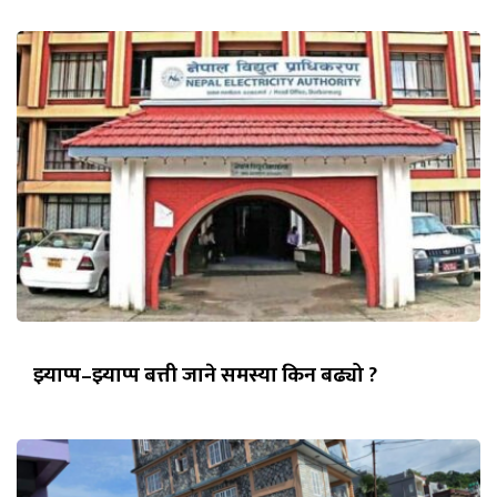
झ्याप्प–झ्याप्प बत्ती जाने समस्या किन बढ्यो ?