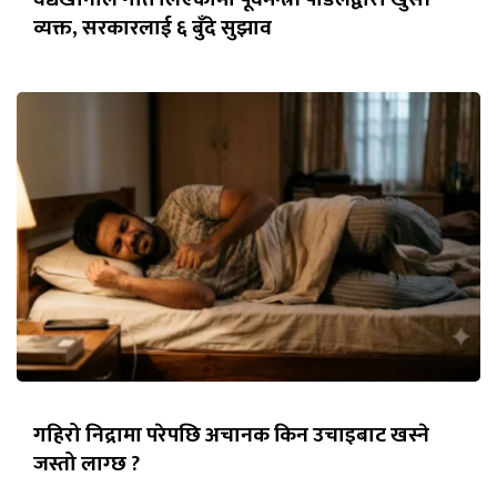
व्यक्त, सरकारलाई ६ बुँदे सुझाव
गहिरो निद्रामा परेपछि अचानक किन उचाइबाट खस्ने
जस्तो लाग्छ ?