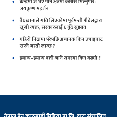
केन्द्रमा जे भए पनि क्षेत्रमा कांग्रेस मिल्नुपर्छ :
जयकृष्ण महर्जन
वैद्यखानाले गति लिएकोमा पूर्वमन्त्री पौडेलद्वारा
खुसी व्यक्त, सरकारलाई ६ बुँदे सुझाव
गहिरो निद्रामा परेपछि अचानक किन उचाइबाट
खस्ने जस्तो लाग्छ ?
झ्याप्प–झ्याप्प बत्ती जाने समस्या किन बढ्यो ?
नेपाल पेन काठमाडौँ मिडिया प्रा.लि. द्वारा संचालित