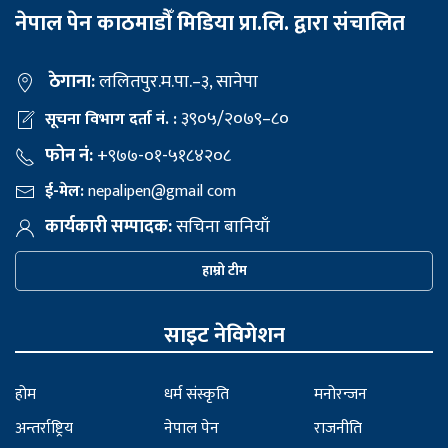
नेपाल पेन काठमाडौँ मिडिया प्रा.लि. द्वारा संचालित
ठेगाना:
ललितपुर.म.पा.–३, सानेपा
३९०५/२०७९–८०
सूचना विभाग दर्ता नं. :
फोन नं:
+९७७-०१-५१८४२०८
ई-मेल:
nepalipen@gmail com
कार्यकारी सम्पादक:
सचिना बानियाँ
हाम्रो टीम
साइट नेविगेशन
होम
धर्म संस्कृति
मनोरन्जन
अन्तर्राष्ट्रिय
नेपाल पेन
राजनीति