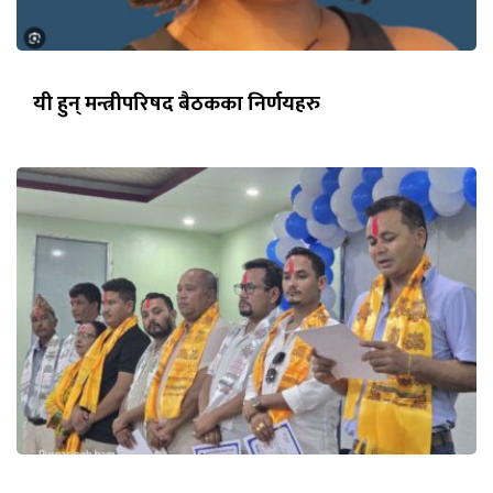
यी हुन् मन्त्रीपरिषद बैठकका निर्णयहरु