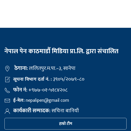
नेपाल पेन काठमाडौँ मिडिया प्रा.लि. द्वारा संचालित
ठेगाना:
ललितपुर.म.पा.–३, सानेपा
३९०५/२०७९–८०
सूचना विभाग दर्ता नं. :
फोन नं:
+९७७-०१-५१८४२०८
ई-मेल:
nepalipen@gmail com
कार्यकारी सम्पादक:
सचिना बानियाँ
हाम्रो टीम