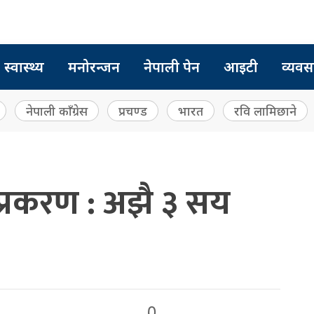
स्वास्थ्य
मनोरन्जन
नेपाली पेन
आइटी
व्यवस
नेपाली काँग्रेस
प्रचण्ड
भारत
रवि लामिछाने
प्रकरण : अझै ३ सय
0