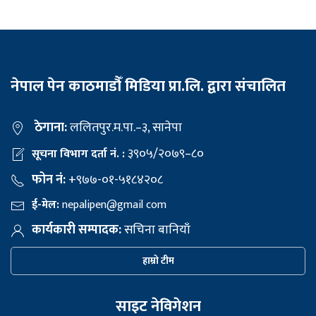
नेपाल पेन काठमाडौँ मिडिया प्रा.लि. द्वारा संचालित
ठेगाना:
ललितपुर.म.पा.–३, सानेपा
३९०५/२०७९–८०
सूचना विभाग दर्ता नं. :
फोन नं:
+९७७-०१-५१८४२०८
ई-मेल:
nepalipen@gmail com
कार्यकारी सम्पादक:
सचिना बानियाँ
हाम्रो टीम
साइट नेविगेशन