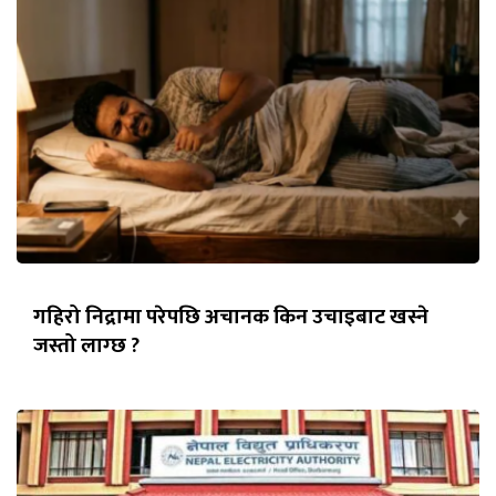
गहिरो निद्रामा परेपछि अचानक किन उचाइबाट खस्ने
जस्तो लाग्छ ?