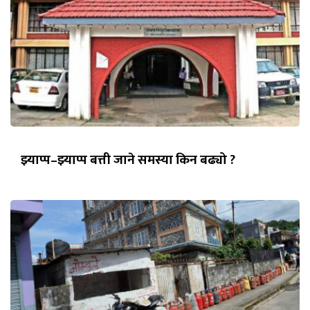
झ्याप्प–झ्याप्प बत्ती जाने समस्या किन बढ्यो ?