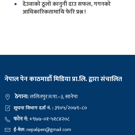
देउवाको ठूलो कानुनी दाउ सफल, गगनको
आधिकारिकतामाथि फेरि प्रश्न !
नेपाल पेन काठमाडौँ मिडिया प्रा.लि. द्वारा संचालित
ठेगाना:
ललितपुर.म.पा.–३, सानेपा
३९०५/२०७९–८०
सूचना विभाग दर्ता नं. :
फोन नं:
+९७७-०१-५१८४२०८
ई-मेल:
nepalipen@gmail com