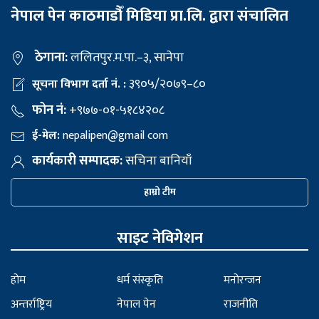
नेपाल पेन काठमाडौँ मिडिया प्रा.लि. द्वारा संचालित
ठेगाना:
ललितपुर.म.पा.–३, सानेपा
३९०५/२०७९–८०
सूचना विभाग दर्ता नं. :
फोन नं:
+९७७-०१-५१८४२०८
ई-मेल:
nepalipen@gmail com
कार्यकारी सम्पादक:
सचिना बानियाँ
हाम्रो टीम
साइट नेविगेशन
होम
धर्म संस्कृति
मनोरन्जन
अन्तर्राष्ट्रिय
नेपाल पेन
राजनीति