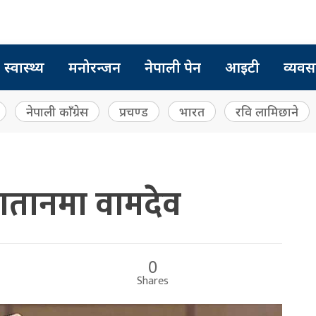
स्वास्थ्य
मनोरन्जन
नेपाली पेन
आइटी
व्यवस
नेपाली काँग्रेस
प्रचण्ड
भारत
रवि लामिछाने
ातानमा वामदेव
0
Shares