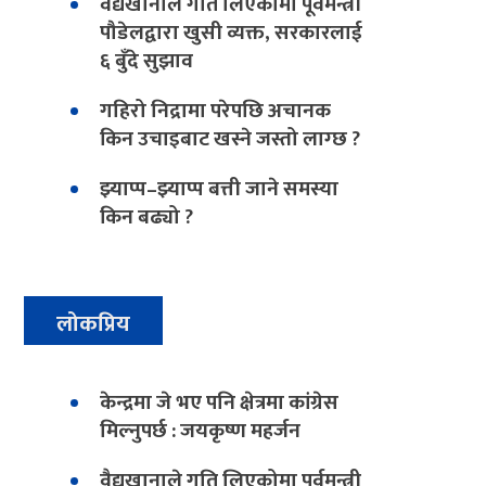
वैद्यखानाले गति लिएकोमा पूर्वमन्त्री
पौडेलद्वारा खुसी व्यक्त, सरकारलाई
६ बुँदे सुझाव
गहिरो निद्रामा परेपछि अचानक
किन उचाइबाट खस्ने जस्तो लाग्छ ?
झ्याप्प–झ्याप्प बत्ती जाने समस्या
किन बढ्यो ?
लोकप्रिय
केन्द्रमा जे भए पनि क्षेत्रमा कांग्रेस
मिल्नुपर्छ : जयकृष्ण महर्जन
वैद्यखानाले गति लिएकोमा पूर्वमन्त्री