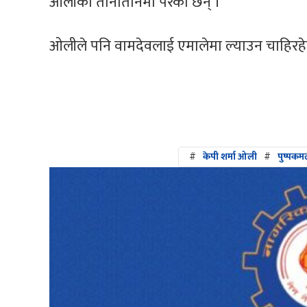
ओलीको तानातानमा परेका छन् ।
ओलीले पनि वामदेवलाई एमालेमा ल्याउन चाहिरहे
#
केपी शर्मा ओली
#
पुष्पकम