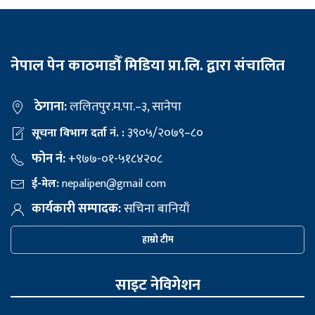
नेपाल पेन काठमाडौँ मिडिया प्रा.लि. द्वारा संचालित
ठेगाना:
ललितपुर.म.पा.–३, सानेपा
३९०५/२०७९–८०
सूचना विभाग दर्ता नं. :
फोन नं:
+९७७-०१-५१८४२०८
ई-मेल:
nepalipen@gmail com
कार्यकारी सम्पादक:
सचिना बानियाँ
हाम्रो टीम
साइट नेविगेशन