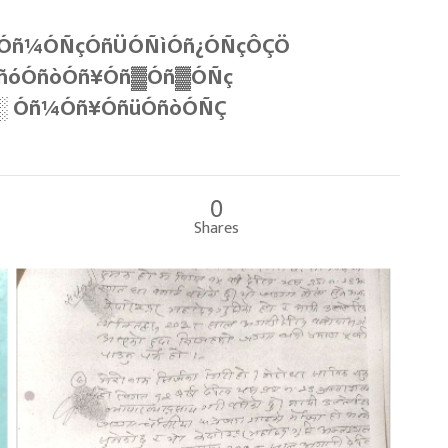
ÿÓñ¼ÓÑçÓñÜÓÑìÓñ¿ÓÑçÔÇÖ
ÓñóÓñòÓñ¥Óñ▓Óñ▓ÓÑç
░ Óñ¼Óñ¥ÓñüÓñòÓÑÇ
0
Shares