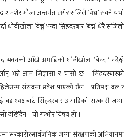
्र शमशेर मौजा अन्तर्गत लगेर सजिलै ‘बेच्न’ सक्ने चर्चा
 धोबीखोला ‘बेच्नु’भन्दा सिंहदरबार ‘बेच्न’ धेरै सजिलो
सद भवनको आँखै अगाडिको धोबीखोला ‘बेच्दा’ नदेख्ने
्लान् भन्ने आम जिज्ञासा र चासो छ । सिंहदरबारको
िलेसम्म संसदमा प्रवेश पाएको छैन । प्रतिपक्ष दल र
ई वडाध्यक्षबाटै सिंहदरबार अगाडिको सरकारी जग्गा
ासो देखिँदैन । यो गम्भीर विषय हो ।
षयमा सरकारीरसार्वजनिक जग्गा संरक्षणको अभियानमा