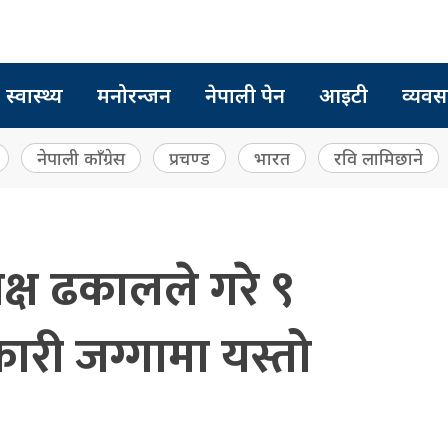
स्वास्थ्य
मनोरन्जन
नेपाली पेन
आइटी
व्यवस
नेपाली काँग्रेस
प्रचण्ड
भारत
रवि लामिछाने
्ष ढकालले गरे ९
ारी जग्गामा यस्तो