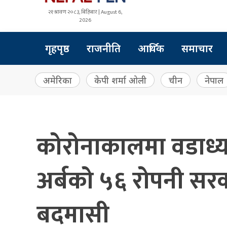
२१ श्रावण २०८३, बिहिबार | August 6,
2026
गृहपृष्ठ
राजनीति
आर्थिक
समाचार
अमेरिका
केपी शर्मा ओली
चीन
नेपाल
कोरोनाकालमा वडाध्यक
अर्बको ५६ रोपनी सरक
बदमासी