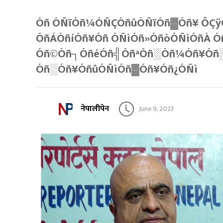
ÓñºÓÑïÓñ¼ÓÑÇÓñûÓÑïÓñ▓Óñ¥ ÔÇ
ÓñÁÓñíÓñ¥ÓñºÓÑìÓñ»ÓñòÓÑìÓñÀ 
Óñ©Óñ┐ÓñéÓñ╣ÓñªÓñ░Óñ¼Óñ¥Óñ
Óñ░Óñ¥ÓñûÓÑìÓñ▓Óñ¥Óñ¿ÓÑì
नेपालीपेन
June 9, 2023