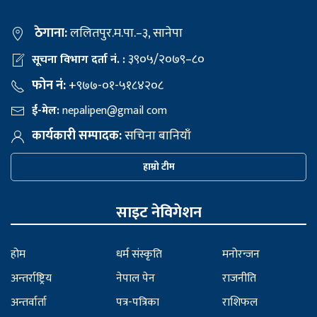
ठेगाना:
ललितपुर.म.पा.–३, सानेपा
३९०५/२०७९–८०
सूचना विभाग दर्ता नं. :
फोन नं:
+९७७-०१-५१८४२०८
ई-मेल:
nepalipen@gmail com
कार्यकारी सम्पादक:
सचिना बानियाँ
हाम्रो टीम
साइट नेविगेशन
होम
धर्म संस्कृति
मनोरन्जन
अन्तर्राष्ट्रिय
नेपाल पेन
राजनीति
अन्तर्वार्ता
पत्र-पत्रिका
राशिफल