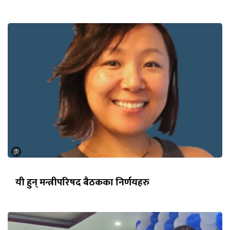
यी हुन् मन्त्रीपरिषद बैठकका निर्णयहरु