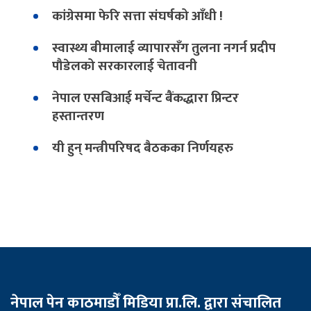
कांग्रेसमा फेरि सत्ता संघर्षको आँधी !
स्वास्थ्य बीमालाई व्यापारसँग तुलना नगर्न प्रदीप
पौडेलको सरकारलाई चेतावनी
नेपाल एसबिआई मर्चेन्ट बैंकद्धारा प्रिन्टर
हस्तान्तरण
यी हुन् मन्त्रीपरिषद बैठकका निर्णयहरु
नेपाल पेन काठमाडौँ मिडिया प्रा.लि. द्वारा संचालित