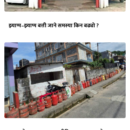
झ्याप्प–झ्याप्प बत्ती जाने समस्या किन बढ्यो ?