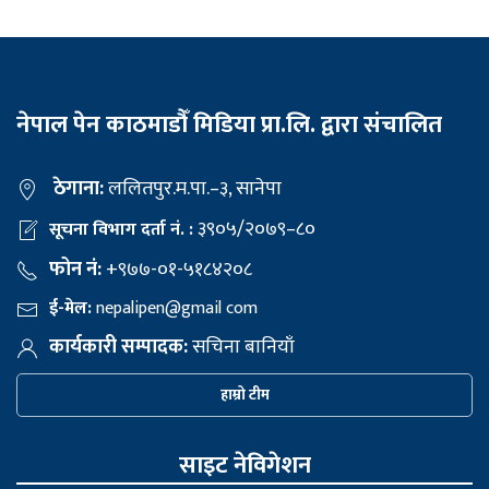
नेपाल पेन काठमाडौँ मिडिया प्रा.लि. द्वारा संचालित
ठेगाना:
ललितपुर.म.पा.–३, सानेपा
३९०५/२०७९–८०
सूचना विभाग दर्ता नं. :
फोन नं:
+९७७-०१-५१८४२०८
ई-मेल:
nepalipen@gmail com
कार्यकारी सम्पादक:
सचिना बानियाँ
हाम्रो टीम
साइट नेविगेशन