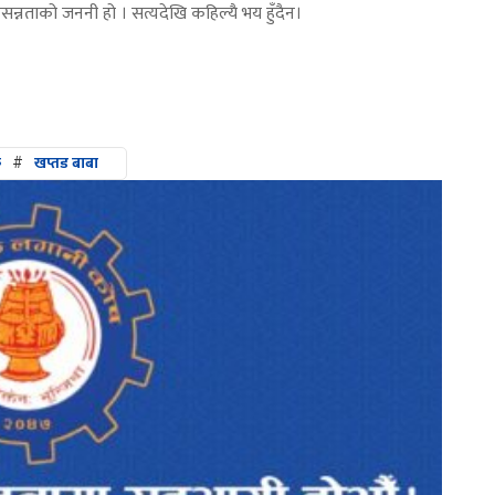
प्रसन्नताको जननी हो । सत्यदेखि कहिल्यै भय हुँदैन।
क
#
खप्तड बाबा