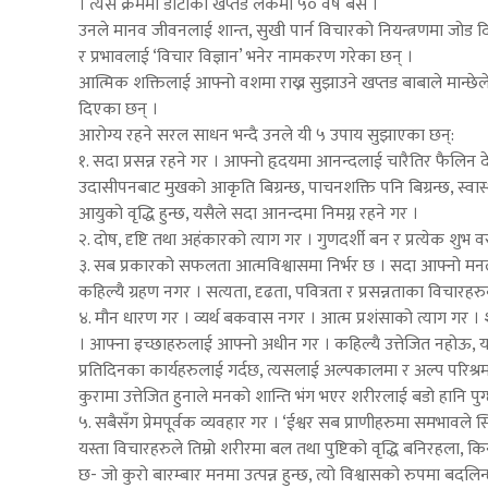
। त्यस क्रममा डोटीको खप्तड लेकमा ५० वर्ष बसे ।
उनले मानव जीवनलाई शान्त, सुखी पार्न विचारको नियन्त्रणमा जोड दि
र प्रभावलाई ‘विचार विज्ञान’ भनेर नामकरण गरेका छन् ।
आत्मिक शक्तिलाई आफ्नो वशमा राख्न सुझाउने खप्तड बाबाले मान्छेले
दिएका छन् ।
आरोग्य रहने सरल साधन भन्दै उनले यी ५ उपाय सुझाएका छन्:
१. सदा प्रसन्न रहने गर । आफ्नो हृदयमा आनन्दलाई चारैतिर फैलिन द
उदासीपनबाट मुखको आकृति बिग्रन्छ, पाचनशक्ति पनि बिग्रन्छ, स्वास्थ्य
आयुको वृद्धि हुन्छ, यसैले सदा आनन्दमा निमग्न रहने गर ।
२. दोष, दृष्टि तथा अहंकारको त्याग गर । गुणदर्शी बन र प्रत्येक शुभ वस
३. सब प्रकारको सफलता आत्मविश्वासमा निर्भर छ । सदा आफ्नो मनला
कहिल्यै ग्रहण नगर । सत्यता, दृढता, पवित्रता र प्रसन्नताका विचार
४. मौन धारण गर । व्यर्थ बकवास नगर । आत्म प्रशंसाको त्याग गर । शान्
। आफ्ना इच्छाहरुलाई आफ्नो अधीन गर । कहिल्यै उत्तेजित नहोऊ, यसबा
प्रतिदिनका कार्यहरुलाई गर्दछ, त्यसलाई अल्पकालमा र अल्प परिश्र
कुरामा उत्तेजित हुनाले मनको शान्ति भंग भएर शरीरलाई बडो हानि पुग्छ
५. सबैसँग प्रेमपूर्वक व्यवहार गर । ‘ईश्वर सब प्राणीहरुमा समभावले स्
यस्ता विचारहरुले तिम्रो शरीरमा बल तथा पुष्टिको वृद्धि बनिरहला, किन
छ- जो कुरो बारम्बार मनमा उत्पन्न हुन्छ, त्यो विश्वासको रुपमा बदल