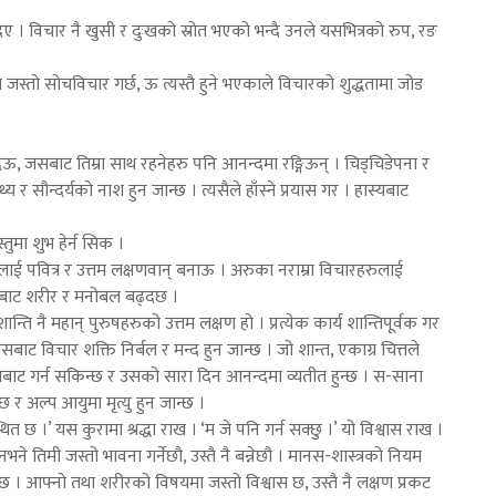
ए । विचार नै खुसी र दुःखको स्रोत भएको भन्दै उनले यसभित्रको रुप, रङ
 जस्तो सोचविचार गर्छ, ऊ त्यस्तै हुने भएकाले विचारको शुद्धतामा जोड
ेऊ, जसबाट तिम्रा साथ रहनेहरु पनि आनन्दमा रङ्गिऊन् । चिड्चिडेपना र
 र सौन्दर्यको नाश हुन जान्छ । त्यसैले हाँस्ने प्रयास गर । हास्यबाट
्तुमा शुभ हेर्न सिक ।
ई पवित्र र उत्तम लक्षणवान् बनाऊ । अरुका नराम्रा विचारहरुलाई
हरुबाट शरीर र मनोबल बढ्दछ ।
ति नै महान् पुरुषहरुको उत्तम लक्षण हो । प्रत्येक कार्य शान्तिपूर्वक गर
ट विचार शक्ति निर्बल र मन्द हुन जान्छ । जो शान्त, एकाग्र चित्तले
मबाट गर्न सकिन्छ र उसको सारा दिन आनन्दमा व्यतीत हुन्छ । स-साना
 र अल्प आयुमा मृत्यु हुन जान्छ ।
थित छ ।’ यस कुरामा श्रद्धा राख । ‘म जे पनि गर्न सक्छु ।’ यो विश्वास राख ।
भने तिमी जस्तो भावना गर्नेछौ, उस्तै नै बन्नेछौ । मानस-शास्त्रको नियम
िन्छ । आफ्नो तथा शरीरको विषयमा जस्तो विश्वास छ, उस्तै नै लक्षण प्रकट