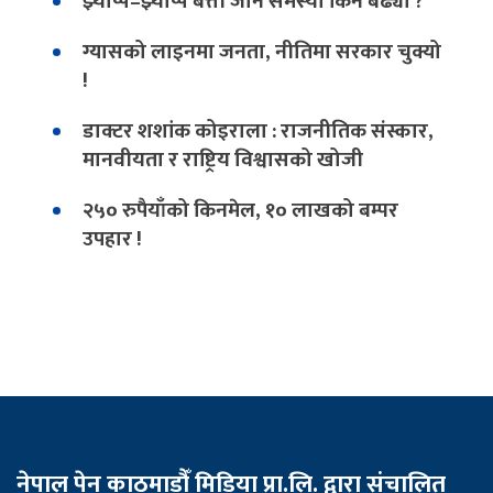
झ्याप्प–झ्याप्प बत्ती जाने समस्या किन बढ्यो ?
ग्यासको लाइनमा जनता, नीतिमा सरकार चुक्यो
!
डाक्टर शशांक कोइराला : राजनीतिक संस्कार,
मानवीयता र राष्ट्रिय विश्वासको खोजी
२५० रुपैयाँको किनमेल, १० लाखको बम्पर
उपहार !
नेपाल पेन काठमाडौँ मिडिया प्रा.लि. द्वारा संचालित