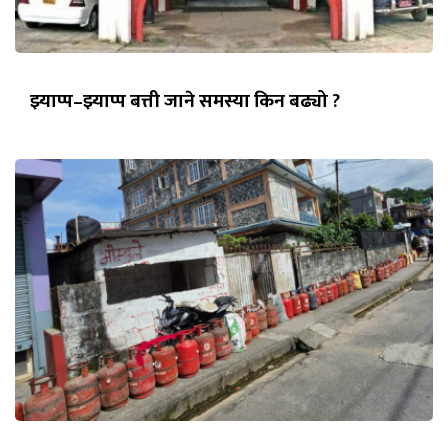
झ्याप्प–झ्याप्प बत्ती जाने समस्या किन बढ्यो ?