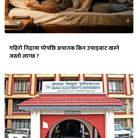
गहिरो निद्रामा परेपछि अचानक किन उचाइबाट खस्ने
जस्तो लाग्छ ?