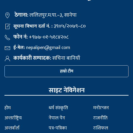
ठेगाना:
ललितपुर.म.पा.–३, सानेपा
३९०५/२०७९–८०
सूचना विभाग दर्ता नं. :
फोन नं:
+९७७-०१-५१८४२०८
ई-मेल:
nepalipen@gmail com
कार्यकारी सम्पादक:
सचिना बानियाँ
हाम्रो टीम
साइट नेविगेशन
होम
धर्म संस्कृति
मनोरन्जन
अन्तर्राष्ट्रिय
नेपाल पेन
राजनीति
अन्तर्वार्ता
पत्र-पत्रिका
राशिफल