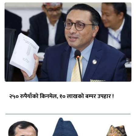
२५० रुपैयाँको किनमेल, १० लाखको बम्पर उपहार !