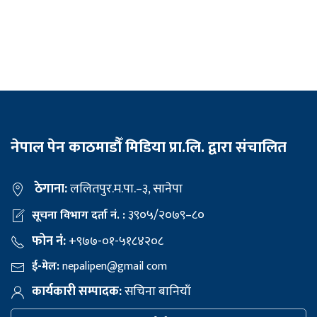
नेपाल पेन काठमाडौँ मिडिया प्रा.लि. द्वारा संचालित
ठेगाना:
ललितपुर.म.पा.–३, सानेपा
३९०५/२०७९–८०
सूचना विभाग दर्ता नं. :
फोन नं:
+९७७-०१-५१८४२०८
ई-मेल:
nepalipen@gmail com
कार्यकारी सम्पादक:
सचिना बानियाँ