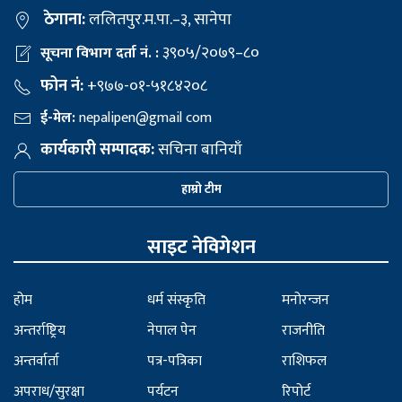
ठेगाना:
ललितपुर.म.पा.–३, सानेपा
३९०५/२०७९–८०
सूचना विभाग दर्ता नं. :
फोन नं:
+९७७-०१-५१८४२०८
ई-मेल:
nepalipen@gmail com
कार्यकारी सम्पादक:
सचिना बानियाँ
हाम्रो टीम
साइट नेविगेशन
होम
धर्म संस्कृति
मनोरन्जन
अन्तर्राष्ट्रिय
नेपाल पेन
राजनीति
अन्तर्वार्ता
पत्र-पत्रिका
राशिफल
अपराध/सुरक्षा
पर्यटन
रिपोर्ट