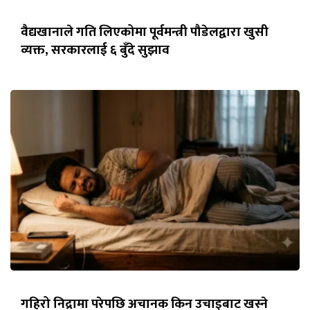
वैद्यखानाले गति लिएकोमा पूर्वमन्त्री पौडेलद्वारा खुसी
व्यक्त, सरकारलाई ६ बुँदे सुझाव
गहिरो निद्रामा परेपछि अचानक किन उचाइबाट खस्ने