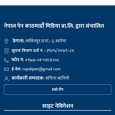
नेपाल पेन काठमाडौँ मिडिया प्रा.लि. द्वारा संचालित
ठेगाना:
ललितपुर.म.पा.–३, सानेपा
३९०५/२०७९–८०
सूचना विभाग दर्ता नं. :
फोन नं:
+९७७-०१-५१८४२०८
ई-मेल:
nepalipen@gmail com
कार्यकारी सम्पादक:
सचिना बानियाँ
हाम्रो टीम
साइट नेविगेशन