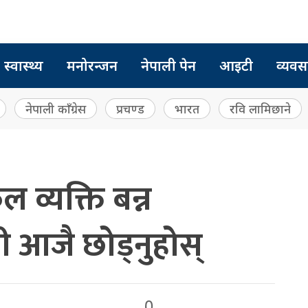
स्वास्थ्य
मनोरन्जन
नेपाली पेन
आइटी
व्यवस
नेपाली काँग्रेस
प्रचण्ड
भारत
रवि लामिछाने
व्यक्ति बन्न
नी आजै छोड्नुहोस्
0