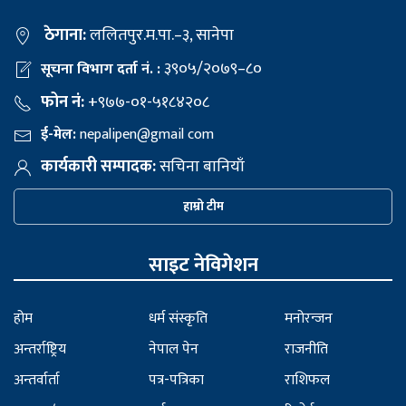
ठेगाना:
ललितपुर.म.पा.–३, सानेपा
३९०५/२०७९–८०
सूचना विभाग दर्ता नं. :
फोन नं:
+९७७-०१-५१८४२०८
ई-मेल:
nepalipen@gmail com
कार्यकारी सम्पादक:
सचिना बानियाँ
हाम्रो टीम
साइट नेविगेशन
होम
धर्म संस्कृति
मनोरन्जन
अन्तर्राष्ट्रिय
नेपाल पेन
राजनीति
अन्तर्वार्ता
पत्र-पत्रिका
राशिफल