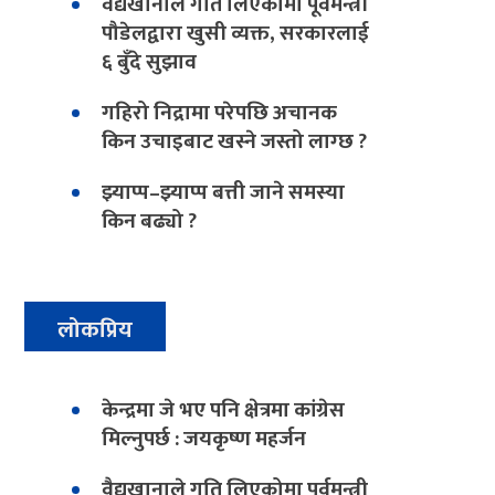
वैद्यखानाले गति लिएकोमा पूर्वमन्त्री
पौडेलद्वारा खुसी व्यक्त, सरकारलाई
६ बुँदे सुझाव
गहिरो निद्रामा परेपछि अचानक
किन उचाइबाट खस्ने जस्तो लाग्छ ?
झ्याप्प–झ्याप्प बत्ती जाने समस्या
किन बढ्यो ?
लोकप्रिय
केन्द्रमा जे भए पनि क्षेत्रमा कांग्रेस
मिल्नुपर्छ : जयकृष्ण महर्जन
वैद्यखानाले गति लिएकोमा पूर्वमन्त्री