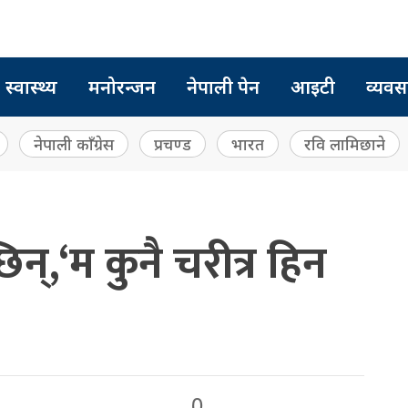
स्वास्थ्य
मनोरन्जन
नेपाली पेन
आइटी
व्यवस
नेपाली काँग्रेस
प्रचण्ड
भारत
रवि लामिछाने
न्,‘म कुनै चरीत्र हिन
0