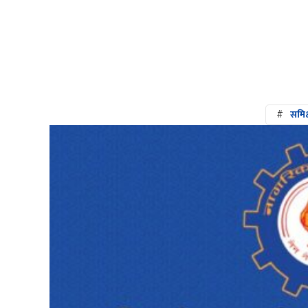
#
समिक