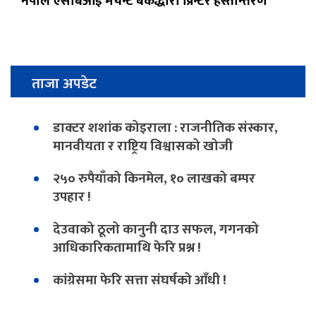
नेपाल एसबिआई मर्चेन्ट बैंकद्धारा प्रिन्टर हस्तान्तरण
ताजा अपडेट
डाक्टर शशांक कोइराला : राजनीतिक संस्कार,
मानवीयता र राष्ट्रिय विश्वासको खोजी
२५० रुपैयाँको किनमेल, १० लाखको बम्पर
उपहार !
देउवाको ठूलो कानुनी दाउ सफल, गगनको
आधिकारिकतामाथि फेरि प्रश्न !
कांग्रेसमा फेरि सत्ता संघर्षको आँधी !