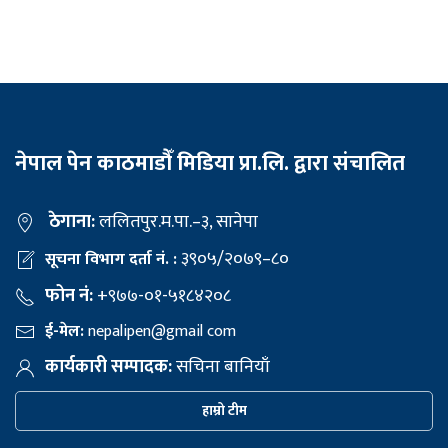
नेपाल पेन काठमाडौँ मिडिया प्रा.लि. द्वारा संचालित
ठेगाना:
ललितपुर.म.पा.–३, सानेपा
३९०५/२०७९–८०
सूचना विभाग दर्ता नं. :
फोन नं:
+९७७-०१-५१८४२०८
ई-मेल:
nepalipen@gmail com
कार्यकारी सम्पादक:
सचिना बानियाँ
हाम्रो टीम