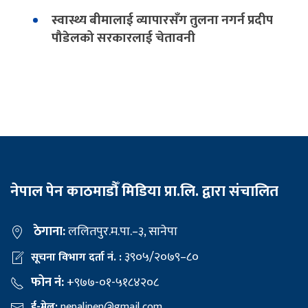
स्वास्थ्य बीमालाई व्यापारसँग तुलना नगर्न प्रदीप
पौडेलको सरकारलाई चेतावनी
नेपाल पेन काठमाडौँ मिडिया प्रा.लि. द्वारा संचालित
ठेगाना:
ललितपुर.म.पा.–३, सानेपा
३९०५/२०७९–८०
सूचना विभाग दर्ता नं. :
फोन नं:
+९७७-०१-५१८४२०८
ई-मेल:
nepalipen@gmail com