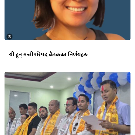
यी हुन् मन्त्रीपरिषद बैठकका निर्णयहरु