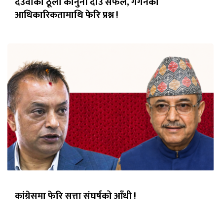
देउवाको ठूलो कानुनी दाउ सफल, गगनको
आधिकारिकतामाथि फेरि प्रश्न !
कांग्रेसमा फेरि सत्ता संघर्षको आँधी !