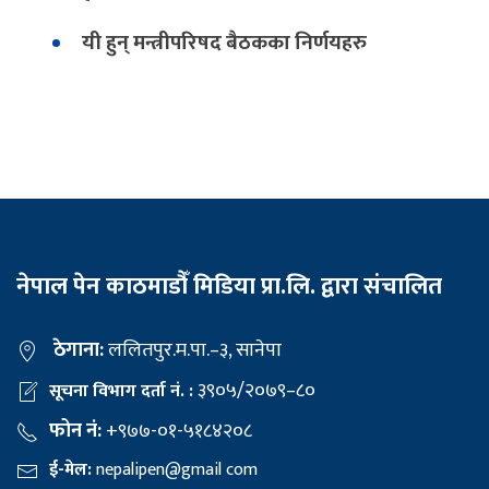
यी हुन् मन्त्रीपरिषद बैठकका निर्णयहरु
नेपाल पेन काठमाडौँ मिडिया प्रा.लि. द्वारा संचालित
ठेगाना:
ललितपुर.म.पा.–३, सानेपा
३९०५/२०७९–८०
सूचना विभाग दर्ता नं. :
फोन नं:
+९७७-०१-५१८४२०८
ई-मेल:
nepalipen@gmail com