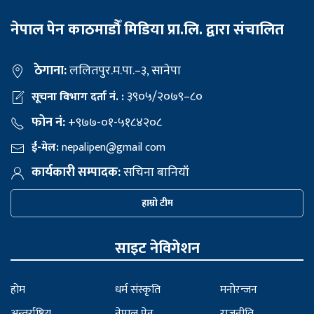
नेपाल पेन काठमाडौँ मिडिया प्रा.लि. द्वारा संचालित
ठेगाना:
ललितपुर.म.पा.–३, सानेपा
३९०५/२०७९–८०
सूचना विभाग दर्ता नं. :
फोन नं:
+९७७-०१-५१८४२०८
ई-मेल:
nepalipen@gmail com
कार्यकारी सम्पादक:
सचिना बानियाँ
हाम्रो टीम
साइट नेविगेशन
होम
धर्म संस्कृति
मनोरन्जन
अन्तर्राष्ट्रिय
नेपाल पेन
राजनीति