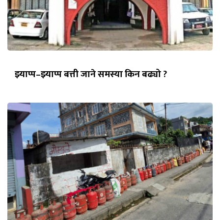
झ्याप्प–झ्याप्प बत्ती जाने समस्या किन बढ्यो ?