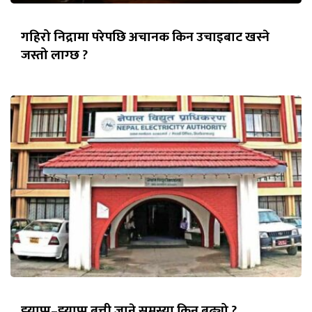
गहिरो निद्रामा परेपछि अचानक किन उचाइबाट खस्ने
जस्तो लाग्छ ?
झ्याप्प–झ्याप्प बत्ती जाने समस्या किन बढ्यो ?