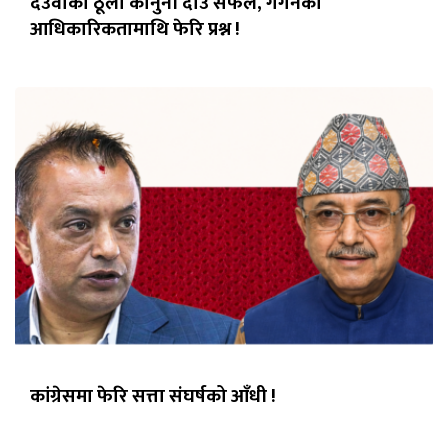
देउवाको ठूलो कानुनी दाउ सफल, गगनको
आधिकारिकतामाथि फेरि प्रश्न !
कांग्रेसमा फेरि सत्ता संघर्षको आँधी !