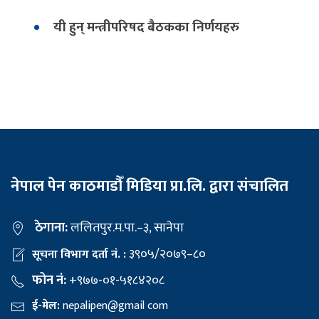
यी हुन् मन्त्रीपरिषद बैठकका निर्णयहरु
नेपाल पेन काठमाडौँ मिडिया प्रा.लि. द्वारा संचालित
ठेगाना:
ललितपुर.म.पा.–३, सानेपा
३९०५/२०७९–८०
सूचना विभाग दर्ता नं. :
फोन नं:
+९७७-०१-५१८४२०८
ई-मेल:
nepalipen@gmail com