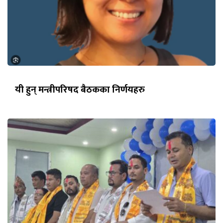
यी हुन् मन्त्रीपरिषद बैठकका निर्णयहरु