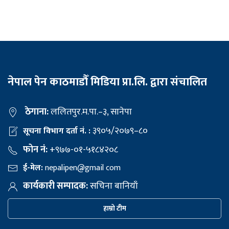
नेपाल पेन काठमाडौँ मिडिया प्रा.लि. द्वारा संचालित
ठेगाना:
ललितपुर.म.पा.–३, सानेपा
३९०५/२०७९–८०
सूचना विभाग दर्ता नं. :
फोन नं:
+९७७-०१-५१८४२०८
ई-मेल:
nepalipen@gmail com
कार्यकारी सम्पादक:
सचिना बानियाँ
हाम्रो टीम