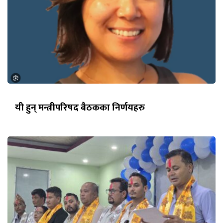
यी हुन् मन्त्रीपरिषद बैठकका निर्णयहरु