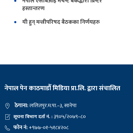
नेपाल एसबिआई मर्चेन्ट बैंकद्धारा प्रिन्टर
हस्तान्तरण
यी हुन् मन्त्रीपरिषद बैठकका निर्णयहरु
नेपाल पेन काठमाडौँ मिडिया प्रा.लि. द्वारा संचालित
ठेगाना:
ललितपुर.म.पा.–३, सानेपा
३९०५/२०७९–८०
सूचना विभाग दर्ता नं. :
फोन नं:
+९७७-०१-५१८४२०८