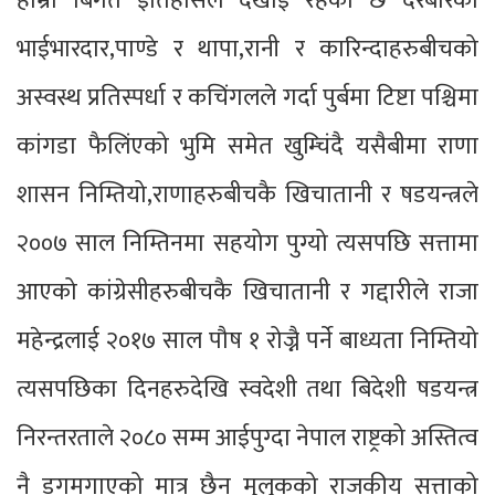
हाम्रो बिगत ईतिहासले देखाई रहेको छ दरबारका
भाईभारदार,पाण्डे र थापा,रानी र कारिन्दाहरुबीचको
अस्वस्थ प्रतिस्पर्धा र कचिंगलले गर्दा पुर्बमा टिष्टा पश्चिमा
कांगडा फैलिंएको भुमि समेत खुम्चिंदै यसैबीमा राणा
शासन निम्तियो,राणाहरुबीचकै खिचातानी र षडयन्त्रले
२००७ साल निम्तिनमा सहयोग पुग्यो त्यसपछि सत्तामा
आएको कांग्रेसीहरुबीचकै खिचातानी र गद्दारीले राजा
महेन्द्रलाई २०१७ साल पौष १ रोज्नै पर्ने बाध्यता निम्तियो
त्यसपछिका दिनहरुदेखि स्वदेशी तथा बिदेशी षडयन्त्र
निरन्तरताले २०८० सम्म आईपुग्दा नेपाल राष्ट्रको अस्तित्व
नै डगमगाएको मात्र छैन मुलुकको राजकीय सत्ताको