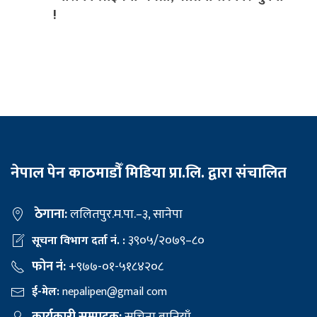
!
नेपाल पेन काठमाडौँ मिडिया प्रा.लि. द्वारा संचालित
ठेगाना:
ललितपुर.म.पा.–३, सानेपा
३९०५/२०७९–८०
सूचना विभाग दर्ता नं. :
फोन नं:
+९७७-०१-५१८४२०८
ई-मेल:
nepalipen@gmail com
कार्यकारी सम्पादक:
सचिना बानियाँ