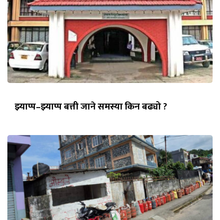
झ्याप्प–झ्याप्प बत्ती जाने समस्या किन बढ्यो ?