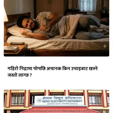
गहिरो निद्रामा परेपछि अचानक किन उचाइबाट खस्ने
जस्तो लाग्छ ?