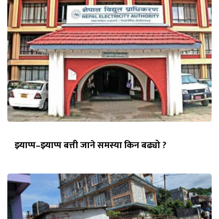
झ्याप्प–झ्याप्प बत्ती जाने समस्या किन बढ्यो ?