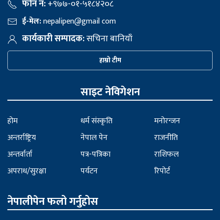
फोन नं:
+९७७-०१-५१८४२०८
ई-मेल:
nepalipen@gmail com
कार्यकारी सम्पादक:
सचिना बानियाँ
हाम्रो टीम
साइट नेविगेशन
होम
धर्म संस्कृति
मनोरन्जन
अन्तर्राष्ट्रिय
नेपाल पेन
राजनीति
अन्तर्वार्ता
पत्र-पत्रिका
राशिफल
अपराध/सुरक्षा
पर्यटन
रिपोर्ट
नेपालीपेन फलो गर्नुहोस