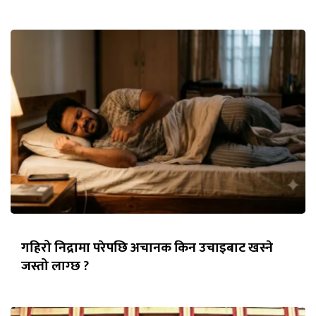
गहिरो निद्रामा परेपछि अचानक किन उचाइबाट खस्ने
जस्तो लाग्छ ?