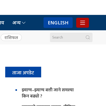
ाय
अन्य
ENGLISH
राशिफल
ताजा अपडेट
झ्याप्प–झ्याप्प बत्ती जाने समस्या
किन बढ्यो ?