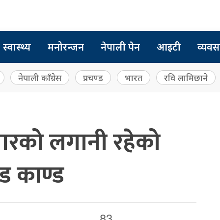
स्वास्थ्य
मनोरन्जन
नेपाली पेन
आइटी
व्यवस
नेपाली काँग्रेस
प्रचण्ड
भारत
रवि लामिछाने
ारको लगानी रहेको
ड काण्ड
83