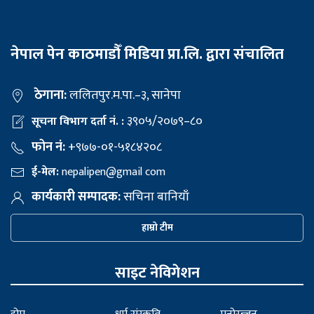
नेपाल पेन काठमाडौँ मिडिया प्रा.लि. द्वारा संचालित
ठेगाना:
ललितपुर.म.पा.–३, सानेपा
३९०५/२०७९–८०
सूचना विभाग दर्ता नं. :
फोन नं:
+९७७-०१-५१८४२०८
ई-मेल:
nepalipen@gmail com
कार्यकारी सम्पादक:
सचिना बानियाँ
हाम्रो टीम
साइट नेविगेशन