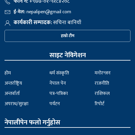
फोन नं:
+९७७-०१-५१८४२०८
ई-मेल:
nepalipen@gmail com
कार्यकारी सम्पादक:
सचिना बानियाँ
हाम्रो टीम
साइट नेविगेशन
होम
धर्म संस्कृति
मनोरन्जन
अन्तर्राष्ट्रिय
नेपाल पेन
राजनीति
अन्तर्वार्ता
पत्र-पत्रिका
राशिफल
अपराध/सुरक्षा
पर्यटन
रिपोर्ट
नेपालीपेन फलो गर्नुहोस