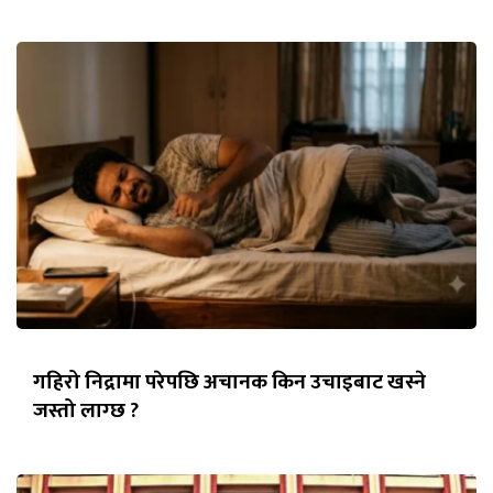
गहिरो निद्रामा परेपछि अचानक किन उचाइबाट खस्ने
जस्तो लाग्छ ?