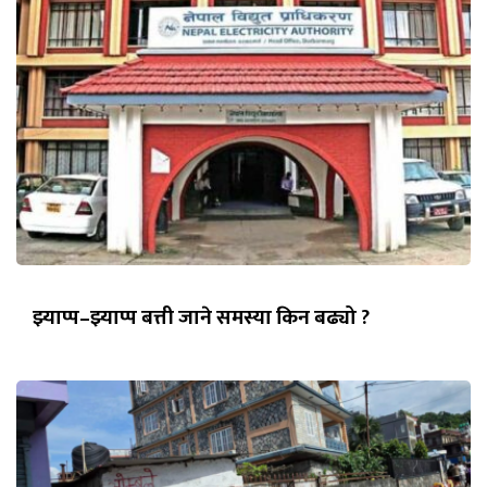
झ्याप्प–झ्याप्प बत्ती जाने समस्या किन बढ्यो ?