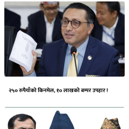
२५० रुपैयाँको किनमेल, १० लाखको बम्पर उपहार !