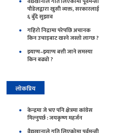
वैद्यखानाले गति लिएकोमा पूर्वमन्त्री
पौडेलद्वारा खुसी व्यक्त, सरकारलाई
६ बुँदे सुझाव
गहिरो निद्रामा परेपछि अचानक
किन उचाइबाट खस्ने जस्तो लाग्छ ?
झ्याप्प–झ्याप्प बत्ती जाने समस्या
किन बढ्यो ?
लोकप्रिय
केन्द्रमा जे भए पनि क्षेत्रमा कांग्रेस
मिल्नुपर्छ : जयकृष्ण महर्जन
वैद्यखानाले गति लिएकोमा पूर्वमन्त्री