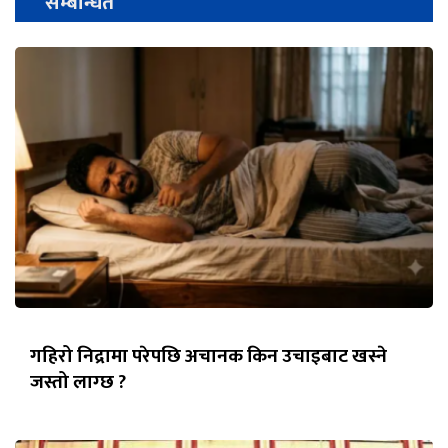
सम्बन्धित
गहिरो निद्रामा परेपछि अचानक किन उचाइबाट खस्ने
जस्तो लाग्छ ?