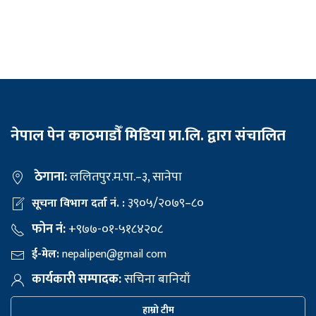
नेपाल पेन काठमाडौँ मिडिया प्रा.लि. द्वारा संचालित
ठेगाना:
ललितपुर.म.पा.–३, सानेपा
३९०५/२०७९–८०
सूचना विभाग दर्ता नं. :
फोन नं:
+९७७-०१-५१८४२०८
ई-मेल:
nepalipen@gmail com
कार्यकारी सम्पादक:
सचिना बानियाँ
हाम्रो टीम