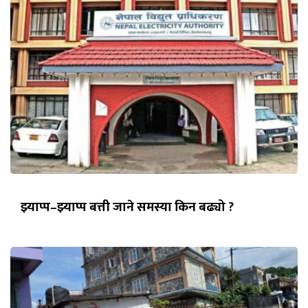
झ्याप्प–झ्याप्प बत्ती जाने समस्या किन बढ्यो ?