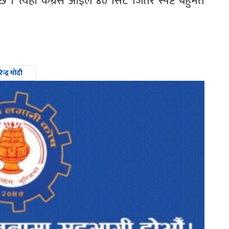
 छ । त्यहाँ कँग्रेस आईले ४० सिट जितेर स्पष्ट बहुमत
ेन्द्र मोदी