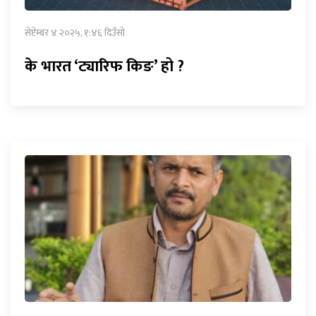
सेप्टेम्बर ४ २०२५, १:४६ दिउँसो
के भारत ‘ट्यारिफ किङ’ हो ?