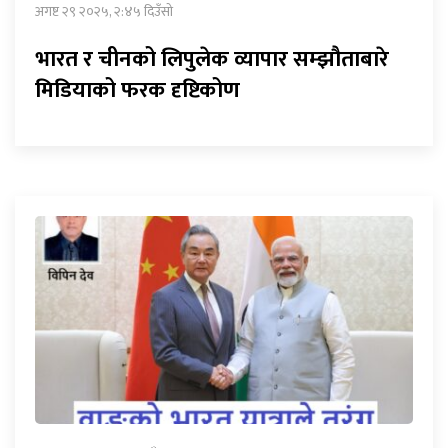
अगष्ट २९ २०२५, २:४५ दिउँसो
भारत र चीनको लिपुलेक व्यापार सम्झौताबारे
मिडियाको फरक दृष्टिकोण