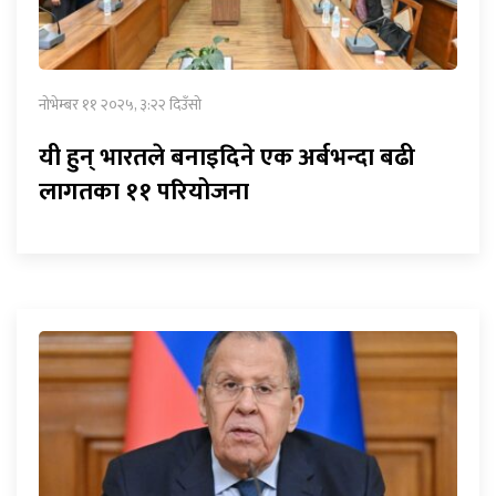
नोभेम्बर ११ २०२५, ३:२२ दिउँसो
यी हुन् भारतले बनाइदिने एक अर्बभन्दा बढी
लागतका ११ परियोजना