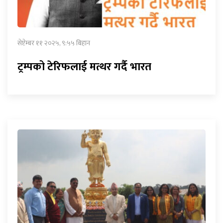
सेप्टेम्बर ११ २०२५, ९:५५ बिहान
ट्रम्पको टेरिफलाई मत्थर गर्दै भारत