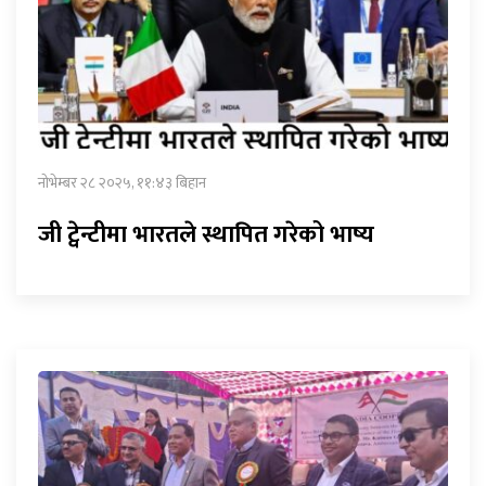
नोभेम्बर २८ २०२५, ११:४३ बिहान
जी ट्वेन्टीमा भारतले स्थापित गरेको भाष्य