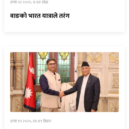
अगष्ट २२ २०२५, ४:४१ साँझ
वाङको भारत यात्राले तरंग
अगष्ट १९ २०२५, ११:४९ बिहान