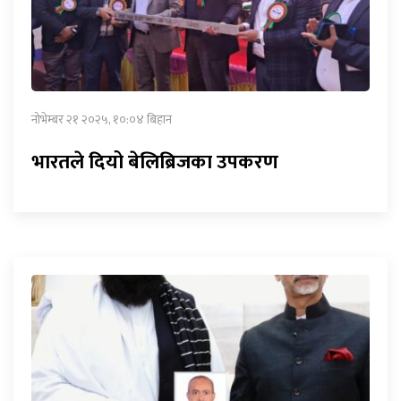
नोभेम्बर २१ २०२५, १०:०४ बिहान
भारतले दियो बेलिब्रिजका उपकरण