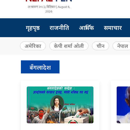
२१ श्रावण २०८३, बिहिबार | August 6,
2026
गृहपृष्ठ
राजनीति
आर्थिक
समाचार
अमेरिका
केपी शर्मा ओली
चीन
नेपाल
बँगलादेश