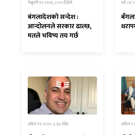
फेब्रुवरी १५ २०२६, २:०५ दिउँसो
मई २४ २
बंगलादेशको सन्देश :
बँगल
आन्दोलनले सरकार ढाल्छ,
धराप
मतले भविष्य तय गर्छ
अप्रिल १९ २०२५, ६:३७ साँझ
अप्रिल ९