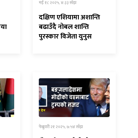
मई १८ २०२५, ४:३३ साँझ
दक्षिण एशियामा अशान्ति
िया
बढाउँदै नोबल शान्ति
पुरस्कार विजेता युनुस
फेब्रुवरी २१ २०२५, ७:५४ साँझ