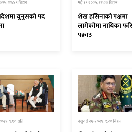
०२५, ११:४९ बिहान
मई १९ २०२५, ११:२० बिहान
ादेशमा युनुसको पद
शेख हसिनाको पक्षमा
मा
लागेकोमा नायिका फर
पक्राउ
 २०२५, ९:१० राति
फेब्रुवरी २७ २०२५, ९:२० बिहान