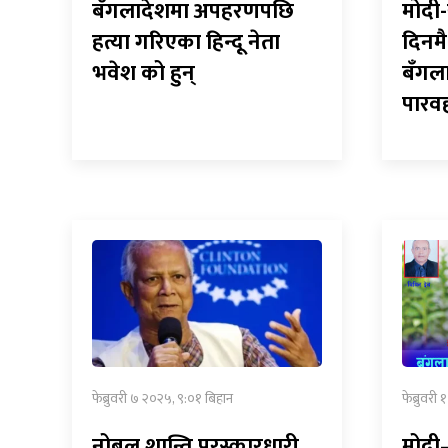
बँगलादेशमा अपहरणपछि
मोदी-
हत्या गरिएका हिन्दू नेता
दिनमै
भवेश को हुन्
बँगल
पारव
फेब्रुवरी ७ २०२५, ९:०१ बिहान
फेब्रुवरी
नोबल शान्ति पुरस्कारधारी
मोदी–