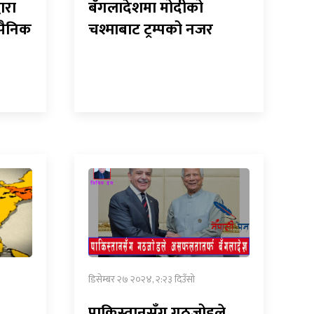
ारा
बँगलादेशमा मोदीको
सैनिक
चश्माबाट ट्रम्पको नजर
डिसेम्बर २७ २०२४, २:२३ दिउँसो
पाकिस्तानसँग गठजोडले