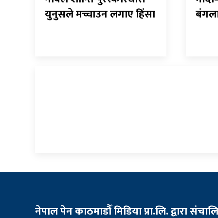
युनुसले मच्चाउन लगाए हिंसा
बंगला
नेपाल पेन काठमाडौँ मिडिया प्रा.लि. द्वारा संचाल