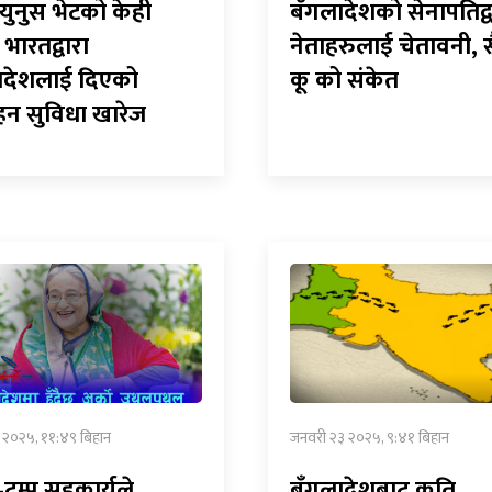
युनुस भेटको केही
बँगलादेशको सेनापतिद्व
 भारतद्वारा
नेताहरुलाई चेतावनी, 
ादेशलाई दिएको
कू को संकेत
हन सुविधा खारेज
 १ २०२५, ११:४९ बिहान
जनवरी २३ २०२५, ९:४१ बिहान
ट्रम्प सहकार्यले
बँगलादेशबाट कति