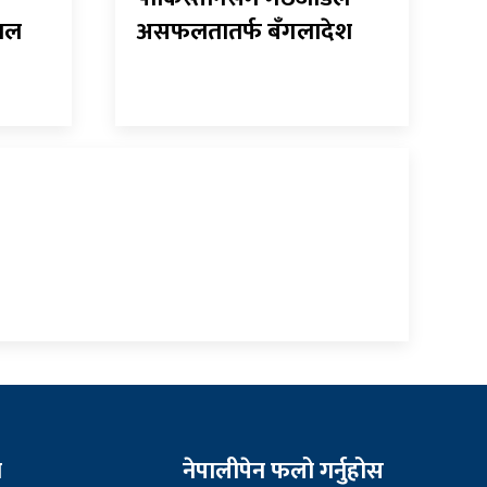
पाल
असफलतातर्फ बँगलादेश
न
नेपालीपेन फलो गर्नुहोस