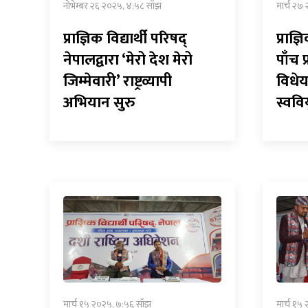
नोभेम्बर २६ २०२५, ४:५८ साँझ
मार्च २७
प्राज्ञिक विद्यार्थी परिषद्
प्राज्
नेपालद्वारा ‘मेरो देश मेरो
पाँच प
जिम्मेवारी’ राष्ट्रव्यापी
विधे
अभियान सुरु
स्ववि
मार्च १५ २०२५, ७:५६ साँझ
मार्च १५