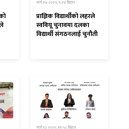
मार्च १७ २०२५, ९:२४ बिहान
्को
प्राज्ञिक विद्यार्थीको लहरले
ले
स्ववियू चुनावमा दलका
विद्यार्थी संगठनलाई चुनौती
मार्च १३ २०२५, ११:५८ बिहान