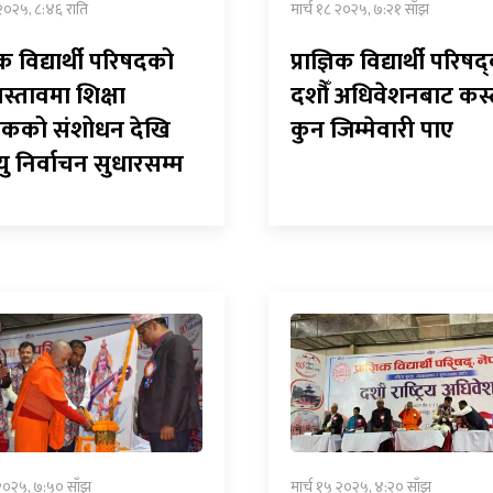
 २०२५, ८:४६ राति
मार्च १८ २०२५, ७:२१ साँझ
ञिक विद्यार्थी परिषदको
प्राज्ञिक विद्यार्थी परिषद
्रस्तावमा शिक्षा
दशौँ अधिवेशनबाट कस्
यकको संशोधन देखि
कुन जिम्मेवारी पाए
यु निर्वाचन सुधारसम्म
 २०२५, ७:५० साँझ
मार्च १५ २०२५, ४:२० साँझ