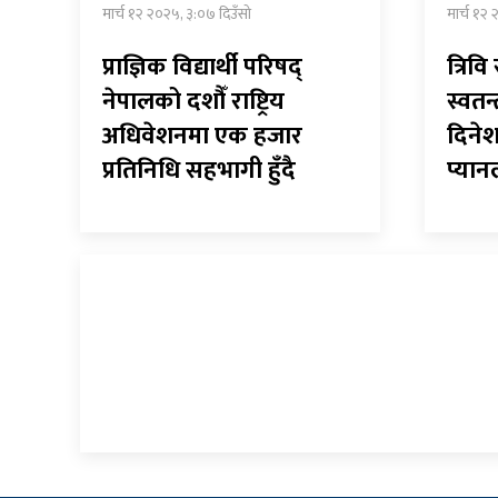
मार्च १२ २०२५, ३:०७ दिउँसो
मार्च १२
प्राज्ञिक विद्यार्थी परिषद्
त्रिवि
नेपालको दशौँ राष्ट्रिय
स्वतन्
अधिवेशनमा एक हजार
दिनेश
प्रतिनिधि सहभागी हुँदै
प्यान