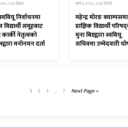
 २०२५, ९:३९ बिहान
मार्च ७ २०२५, ३:४१ दिउँसो
 स्ववियू निर्वाचनमा
महेन्द्र मोरङ क्याम्पसमा
त्र विद्यार्थी समूहबाट
प्राज्ञिक विद्यार्थी परिषद
 कार्की नेतृत्वको
मुना बिष्टद्वारा स्ववियू
लद्वारा मनोनयन दर्ता
सचिवमा उम्मेदवारी घ
1
2
3
...
7
Next Page »