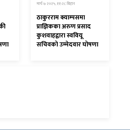
मार्च ७ २०२५, ११:२८ बिहान
ठाकुरराम क्याम्पसमा
्की
प्राज्ञिकका अरुण प्रसाद
कुशवाहद्वारा स्ववियू
ोषणा
सचिवको उम्मेदवार घोषणा