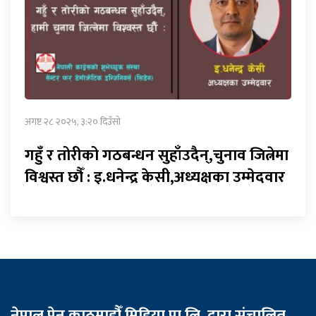
अगष्ट २८ २०२५, ३:२० दिउँसो
गहुँ र तोरीको गठबन्धन सुहाँउदैन्,चुनाव जित्नेमा
विश्वस्त छौँ : इ.धनेन्द्र केसी,अध्यक्षका उम्मेदवार
नेपाल पेन काठमाडौँ मिडिया प्रा.लि. द्वारा संचालित