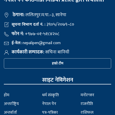
ठेगाना:
ललितपुर.म.पा.–३, सानेपा
३९०५/२०७९–८०
सूचना विभाग दर्ता नं. :
फोन नं:
+९७७-०१-५१८४२०८
ई-मेल:
nepalipen@gmail com
कार्यकारी सम्पादक:
सचिना बानियाँ
हाम्रो टीम
साइट नेविगेशन
होम
धर्म संस्कृति
मनोरन्जन
अन्तर्राष्ट्रिय
नेपाल पेन
राजनीति
अन्तर्वार्ता
पत्र-पत्रिका
राशिफल