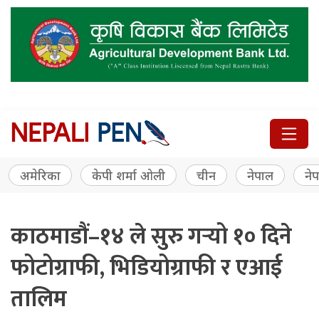
अमेरिका
केपी शर्मा ओली
चीन
नेपाल
नेप
काठमाडौं–१४ ले सुरु गर्‍यो १० दिने
फोटोग्राफी, भिडियोग्राफी र एआई
तालिम