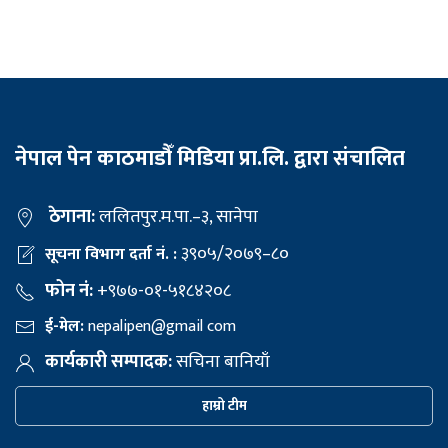
नेपाल पेन काठमाडौँ मिडिया प्रा.लि. द्वारा संचालित
ठेगाना:
ललितपुर.म.पा.–३, सानेपा
३९०५/२०७९–८०
सूचना विभाग दर्ता नं. :
फोन नं:
+९७७-०१-५१८४२०८
ई-मेल:
nepalipen@gmail com
कार्यकारी सम्पादक:
सचिना बानियाँ
हाम्रो टीम