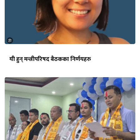
यी हुन् मन्त्रीपरिषद बैठकका निर्णयहरु