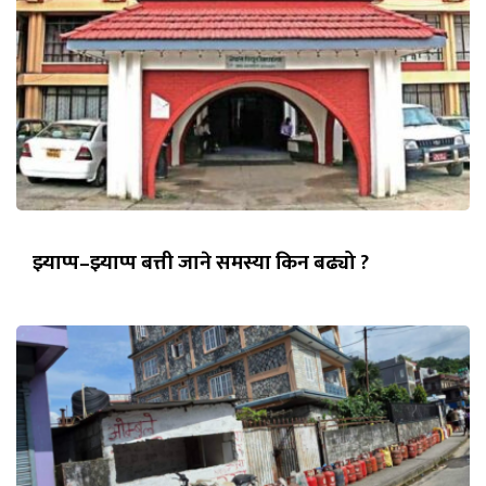
झ्याप्प–झ्याप्प बत्ती जाने समस्या किन बढ्यो ?