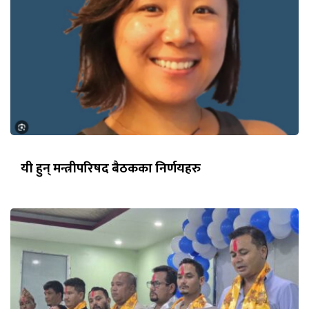
यी हुन् मन्त्रीपरिषद बैठकका निर्णयहरु