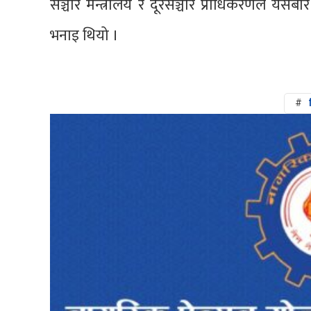
सञ्चार मन्त्रालय र दूरसञ्चार प्राधिकरणले यसब
भनाइ थियो ।
#