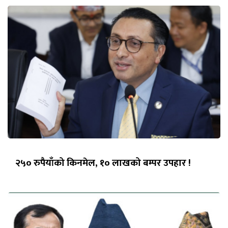
२५० रुपैयाँको किनमेल, १० लाखको बम्पर उपहार !