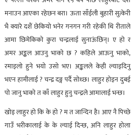
ए पल्लो घरको अमर पनि १५ बर्ष पछि लाहुरबाट दशैं
मनाउन आएका रहेछन बरा। ऊता साँईली बुहारी सुत्केरी
भै क्यारे दशैं छेकियो भनेर गनगन गरी रहेकी थि रीताले
आमा छिमेकिको कुरा चन्द्रलाई सुनाऊंछिन्। ए हो र
अमर अङ्कल आउनु भाको छ ? कहिले आऊनु भाको,
रमाइलो हुने भयो उसो भए। अङ्कलले केही ल्याइदिनु
भएन हामीलाई ? चन्द्र दङ्ग पर्दै सोध्छ। लाहुर होइन दुबई
पो जानु भाको त काँ लाहुर हुनु चन्द्रले आमालाई भन्छ।
खोइ लाहुर हो कि के हो ? म त जान्दिन है। आए नै पिच्छे
गाउँ भरीकालाई के के ल्याई दिन्छ, अनि लाहुर होला