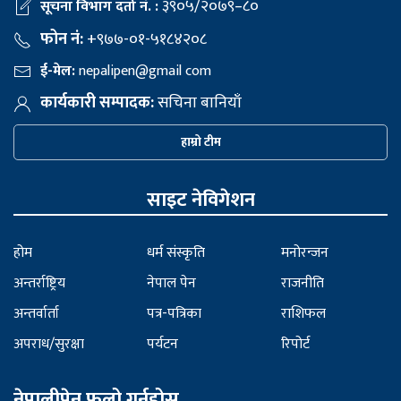
३९०५/२०७९–८०
सूचना विभाग दर्ता नं. :
फोन नं:
+९७७-०१-५१८४२०८
ई-मेल:
nepalipen@gmail com
कार्यकारी सम्पादक:
सचिना बानियाँ
हाम्रो टीम
साइट नेविगेशन
होम
धर्म संस्कृति
मनोरन्जन
अन्तर्राष्ट्रिय
नेपाल पेन
राजनीति
अन्तर्वार्ता
पत्र-पत्रिका
राशिफल
अपराध/सुरक्षा
पर्यटन
रिपोर्ट
नेपालीपेन फलो गर्नुहोस