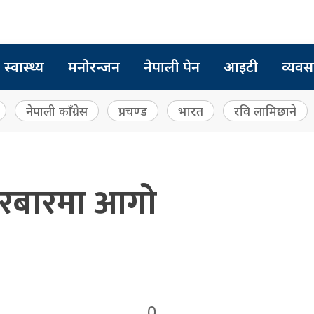
स्वास्थ्य
मनोरन्जन
नेपाली पेन
आइटी
व्यवस
नेपाली काँग्रेस
प्रचण्ड
भारत
रवि लामिछाने
दरबारमा आगो
0